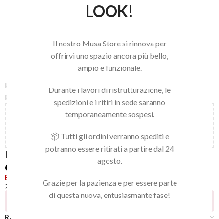
LOOK!
Il nostro Musa Store si rinnova per
offrirvi uno spazio ancora più bello,
ampio e funzionale.
Home
/
LINEA NAILS
/
PUNTE FRESA E STRUMENTI
/
Durante i lavori di ristrutturazione, le
PUNTE PER FRESA
spedizioni e i ritiri in sede saranno
temporaneamente sospesi.
Aggiungi
150,00
€
al carrello e ottieni la spedizione
gratuita!
📦 Tutti gli ordini verranno spediti e
potranno essere ritirati a partire dal 24
PUNTA PIETRA POMICE ROSA
agosto.
6,90
€
Esaurito
Grazie per la pazienza e per essere parte
Confronta
Aggiungi alla lista dei desideri
di questa nuova, entusiasmante fase!
7
Persone che guardano questo prodotto ora!
Recensioni (0)