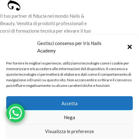
Il tuo partner di fiducia nel mondo Nails &
Beauty. Vendita di prodotti professionali e
corsi di formazione tecnica per elevare il tuo
stile e la tua professionalità.
Gestisci consenso per Iris Nails
Academy
CONTATTI
Per fornire le migliori esperienze, utilizziamo tecnologie come i cookie per
LINK UTILI
memorizzare e/o accedere alle informazioni del dispositivo. Il consenso a
queste tecnologie ci permetterà di elaborare dati come il comportamento di
ORARI NEGOZIO
navigazione o ID unici su questo sito. Non acconsentire o ritirare il consenso
può influire negativamente su alcune caratteristiche e funzioni.
POLITICHE
Powered by
Real.Pro.Web
copyright© 2026 in collaborazione con
Accetta
Mac Sistemi
.
Nega
Visualizza le preferenze