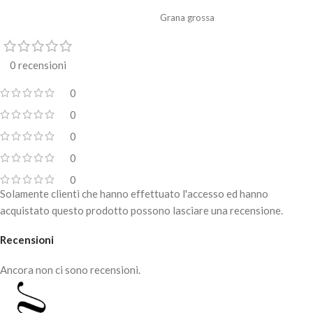
Grana grossa
Punta per fresa di
altissima
qualità
, resistente al tempo
0 recensioni
garantendone una lunga durata.
Ideale per la
rimozione del Gel e
0
Acrylic Gel
.
0
Disinfettabile e sterilizzabile.
0
Attacco universale che si adatta alla
maggior parte delle frese.
0
Per uso professionale.
0
Solamente clienti che hanno effettuato l'accesso ed hanno
acquistato questo prodotto possono lasciare una recensione.
Recensioni
Ancora non ci sono recensioni.