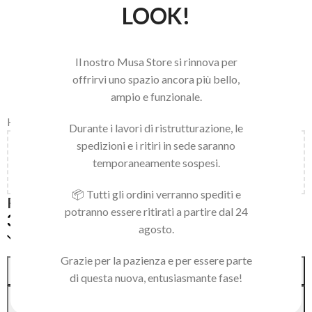
LOOK!
Il nostro Musa Store si rinnova per
offrirvi uno spazio ancora più bello,
ampio e funzionale.
Home
/
LINEA NAILS
/
NAIL ART E ACCESSORI
/
ART DECOR
Durante i lavori di ristrutturazione, le
spedizioni e i ritiri in sede saranno
Aggiungi
150,00
€
al carrello e ottieni la spedizione
temporaneamente sospesi.
gratuita!
📦 Tutti gli ordini verranno spediti e
RAIMBOW GLITTER
potranno essere ritirati a partire dal 24
3,99
€
agosto.
Solo 1 pezzi disponibili
Grazie per la pazienza e per essere parte
Alternative:
AGGIUNGI AL CARRELLO
di questa nuova, entusiasmante fase!
ACQUISTA SUBITO