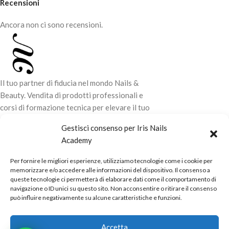
Recensioni
Ancora non ci sono recensioni.
Il tuo partner di fiducia nel mondo Nails &
Beauty. Vendita di prodotti professionali e
corsi di formazione tecnica per elevare il tuo
stile e la tua professionalità.
Gestisci consenso per Iris Nails
Academy
CONTATTI
Per fornire le migliori esperienze, utilizziamo tecnologie come i cookie per
LINK UTILI
memorizzare e/o accedere alle informazioni del dispositivo. Il consenso a
queste tecnologie ci permetterà di elaborare dati come il comportamento di
ORARI NEGOZIO
navigazione o ID unici su questo sito. Non acconsentire o ritirare il consenso
può influire negativamente su alcune caratteristiche e funzioni.
POLITICHE
Powered by
Real.Pro.Web
copyright© 2026 in collaborazione con
Accetta