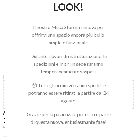
LOOK!
Il nostro Musa Store si rinnova per
offrirvi uno spazio ancora più bello,
ampio e funzionale.
Durante i lavori di ristrutturazione, le
spedizioni e i ritiri in sede saranno
temporaneamente sospesi.
Home
/
LINEA NAILS
/
NAIL ART E ACCESSORI
/
ART DECOR
📦 Tutti gli ordini verranno spediti e
Aggiungi
150,00
€
al carrello e ottieni la spedizione
potranno essere ritirati a partire dal 24
gratuita!
agosto.
AURORA CHROME 03
Grazie per la pazienza e per essere parte
12,90
€
di questa nuova, entusiasmante fase!
Solo 2 pezzi disponibili