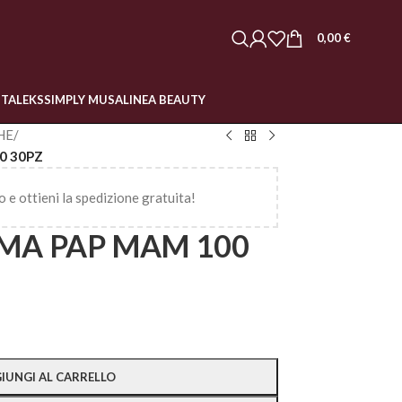
0,00
€
STALEKS
SIMPLY MUSA
LINEA BEAUTY
HE
/
0 30PZ
o e ottieni la spedizione gratuita!
IMA PAP MAM 100
IUNGI AL CARRELLO