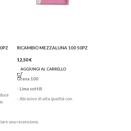
30PZ
RICAMBIO MEZZALUNA 100 50PZ
RICAMBIO LIMA
25PZ W
12,50
€
8,30
€
AGGIUNGI AL CARRELLO
AGGIUNGI AL C
Grana 100
-
Lima sottili
iduce
- Abrasivo di alta qualità con
le
protezione contro la polvere
organica
iare una recensione.
- Il
colore bianco
è estetico nel
lavoro