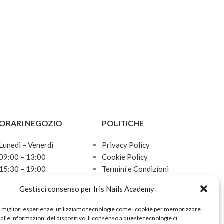
- Base adesiva affidabile
- Dona facilmente alle unghie un
aspetto perfetto, modella e leviga la
lamina ungueale
ga la
- Per uso singolo
- Adatte alla lima base in
metallo
MBE-40
ORARI NEGOZIO
POLITICHE
Lunedì – Venerdì
Privacy Policy
09:00 – 13:00
Cookie Policy
15:30 – 19:00
Termini e Condizioni
Sabato
Politica sulle spedizioni
Gestisci consenso per Iris Nails Academy
10:00 – 13:00
Domenica
e migliori esperienze, utilizziamo tecnologie come i cookie per memorizzare
Chiuso
alle informazioni del dispositivo. Il consenso a queste tecnologie ci