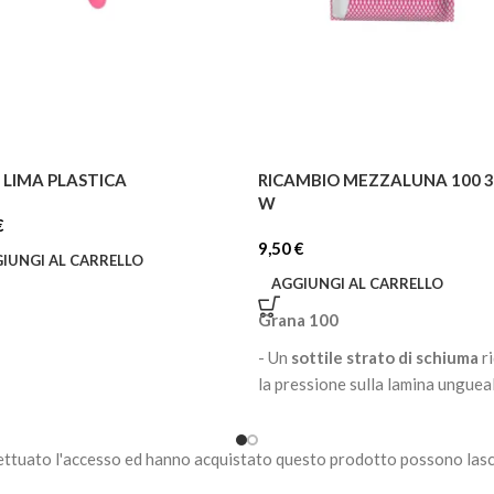
 LIMA PLASTICA
RICAMBIO MEZZALUNA 100 
W
€
9,50
€
IUNGI AL CARRELLO
AGGIUNGI AL CARRELLO
Grana 100
- Un
sottile strato di schiuma
r
la pressione sulla lamina unguea
- Abrasivo di alta qualità con
protezione contro la polvere
ettuato l'accesso ed hanno acquistato questo prodotto possono lasc
organica