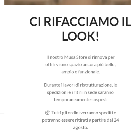
CI RIFACCIAMO I
LOOK!
Il nostro Musa Store si rinnova per
offrirvi uno spazio ancora più bello,
ampio e funzionale.
Durante i lavori di ristrutturazione, le
spedizioni e i ritiri in sede saranno
temporaneamente sospesi.
📦 Tutti gli ordini verranno spediti e
potranno essere ritirati a partire dal 24
Acquista il pacchetto e risparmia
agosto.