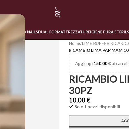
 ONLINE
LINEA NAILS
DUAL FORM
ATTREZZATURE
IGIENE PURA STERIL
Home
/
LIME BUFFER RICARIC
RICAMBIO LIMA PAP MAM 10
Aggiungi
150,00
€
al carrell
RICAMBIO L
30PZ
10,00
€
Solo 1 pezzi disponibili
Alternative:
AGG