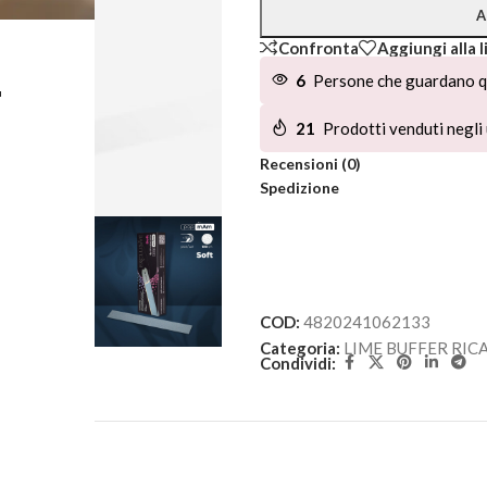
A
Confronta
Aggiungi alla l
L
6
Persone che guardano q
21
Prodotti venduti negli 
Recensioni (0)
Spedizione
COD:
4820241062133
Categoria:
LIME BUFFER RIC
Condividi: