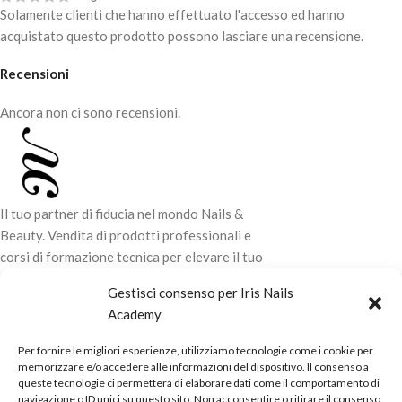
- Per uso singolo
Solamente clienti che hanno effettuato l'accesso ed hanno
- Adatte alla lima base in
acquistato questo prodotto possono lasciare una recensione.
metallo
MBE-40
Recensioni
Ancora non ci sono recensioni.
Il tuo partner di fiducia nel mondo Nails &
Beauty. Vendita di prodotti professionali e
corsi di formazione tecnica per elevare il tuo
stile e la tua professionalità.
Gestisci consenso per Iris Nails
Academy
CONTATTI
Per fornire le migliori esperienze, utilizziamo tecnologie come i cookie per
LINK UTILI
memorizzare e/o accedere alle informazioni del dispositivo. Il consenso a
queste tecnologie ci permetterà di elaborare dati come il comportamento di
ORARI NEGOZIO
navigazione o ID unici su questo sito. Non acconsentire o ritirare il consenso