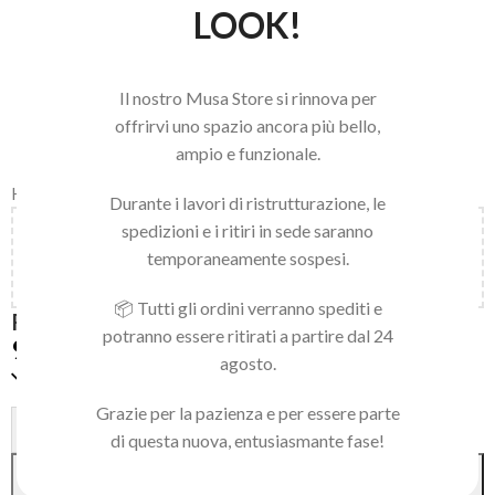
LOOK!
Il nostro Musa Store si rinnova per
offrirvi uno spazio ancora più bello,
ampio e funzionale.
Home
/
LIME BUFFER RICARICHE
Durante i lavori di ristrutturazione, le
spedizioni e i ritiri in sede saranno
Aggiungi
150,00
€
al carrello e ottieni la spedizione
temporaneamente sospesi.
gratuita!
📦 Tutti gli ordini verranno spediti e
RICAMBIO LIMA PAP MAM 150 50PZ
potranno essere ritirati a partire dal 24
9,00
€
agosto.
Disponibile
Grazie per la pazienza e per essere parte
Alternative:
-
+
di questa nuova, entusiasmante fase!
AGGIUNGI AL CARRELLO