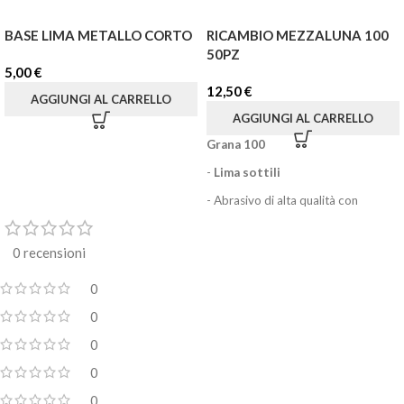
BASE LIMA METALLO CORTO
RICAMBIO MEZZALUNA 100
50PZ
5,00
€
12,50
€
AGGIUNGI AL CARRELLO
AGGIUNGI AL CARRELLO
Grana 100
-
Lima sottili
- Abrasivo di alta qualità con
protezione contro la polvere
organica
0 recensioni
- Il
colore bianco
è estetico nel
lavoro
0
- Base adesiva affidabile
0
- Dona facilmente alle unghie un
0
aspetto perfetto, modella e leviga la
0
lamina ungueale
0