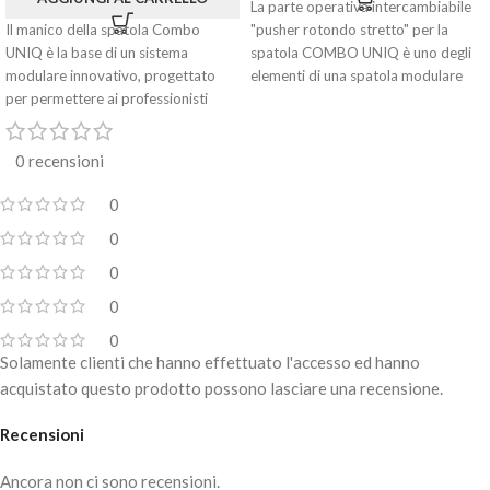
La parte operativa intercambiabile
Il manico della spatola Combo
"pusher rotondo stretto" per la
UNIQ è la base di un sistema
spatola COMBO UNIQ è uno degli
modulare innovativo, progettato
elementi di una spatola modulare
per permettere ai professionisti
innovativa, progettata per creare il
della
tuo strumento universale. Scegli due
parti necessarie dalla vasta gamma
0 recensioni
COMBO UNIQ e avvitale
semplicemente al manico speciale.
0
0
0
0
0
Solamente clienti che hanno effettuato l'accesso ed hanno
acquistato questo prodotto possono lasciare una recensione.
Recensioni
Ancora non ci sono recensioni.