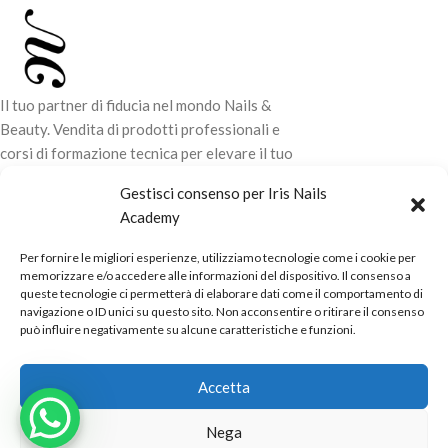
Il tuo partner di fiducia nel mondo Nails &
Beauty. Vendita di prodotti professionali e
corsi di formazione tecnica per elevare il tuo
stile e la tua professionalità.
Gestisci consenso per Iris Nails
Academy
CONTATTI
Per fornire le migliori esperienze, utilizziamo tecnologie come i cookie per
LINK UTILI
memorizzare e/o accedere alle informazioni del dispositivo. Il consenso a
queste tecnologie ci permetterà di elaborare dati come il comportamento di
ORARI NEGOZIO
navigazione o ID unici su questo sito. Non acconsentire o ritirare il consenso
può influire negativamente su alcune caratteristiche e funzioni.
POLITICHE
Powered by
Real.Pro.Web
copyright© 2026 in collaborazione con
Accetta
Mac Sistemi
.
Nega