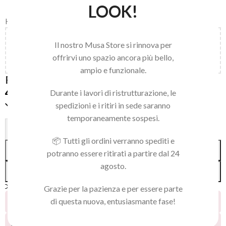
LOOK!
Home
/
STALEKS
/
SPATOLE E SPINGICUTICOLE
Aggiungi
150,00
€
al carrello e ottieni la spedizione
Il nostro Musa Store si rinnova per
gratuita!
offrirvi uno spazio ancora più bello,
ampio e funzionale.
RICAMBIO COMBO UNIQ 11
4,50
€
Durante i lavori di ristrutturazione, le
Disponibile
spedizioni e i ritiri in sede saranno
temporaneamente sospesi.
Alternative:
-
+
📦 Tutti gli ordini verranno spediti e
AGGIUNGI AL CARRELLO
potranno essere ritirati a partire dal 24
agosto.
ACQUISTA SUBITO
Confronta
Aggiungi alla lista dei desideri
Grazie per la pazienza e per essere parte
di questa nuova, entusiasmante fase!
15
Persone che guardano questo prodotto ora!
28
Prodotti venduti negli ultimi 2 giorni