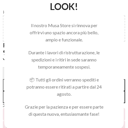
LOOK!
Home
/
LIME BUFFER RICARICHE
Aggiungi
150,00
€
al carrello e ottieni la spedizione
Il nostro Musa Store si rinnova per
gratuita!
offrirvi uno spazio ancora più bello,
ampio e funzionale.
RICAMBIO MEZZALUNA 100 30PZ W
9,50
€
Durante i lavori di ristrutturazione, le
Solo 2 pezzi disponibili
spedizioni e i ritiri in sede saranno
temporaneamente sospesi.
Alternative:
-
+
📦 Tutti gli ordini verranno spediti e
AGGIUNGI AL CARRELLO
potranno essere ritirati a partire dal 24
agosto.
ACQUISTA SUBITO
Confronta
Aggiungi alla lista dei desideri
Grazie per la pazienza e per essere parte
di questa nuova, entusiasmante fase!
28
Persone che guardano questo prodotto ora!
20
Prodotti venduti negli ultimi 2 giorni