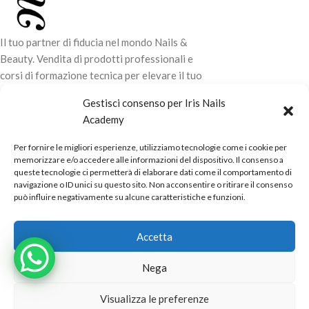
Il tuo partner di fiducia nel mondo Nails &
Beauty. Vendita di prodotti professionali e
corsi di formazione tecnica per elevare il tuo
stile e la tua professionalità.
Gestisci consenso per Iris Nails
Academy
CONTATTI
Per fornire le migliori esperienze, utilizziamo tecnologie come i cookie per
LINK UTILI
memorizzare e/o accedere alle informazioni del dispositivo. Il consenso a
queste tecnologie ci permetterà di elaborare dati come il comportamento di
ORARI NEGOZIO
navigazione o ID unici su questo sito. Non acconsentire o ritirare il consenso
può influire negativamente su alcune caratteristiche e funzioni.
POLITICHE
Powered by
Real.Pro.Web
copyright© 2026 in collaborazione con
Accetta
Mac Sistemi
.
Nega
Visualizza le preferenze
Alternative: