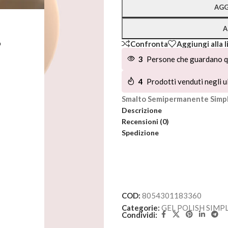
AGG
A
L
Confronta
Aggiungi alla l
3
Persone che guardano q
4
Prodotti venduti negli ul
Smalto Semipermanente Simpl
Descrizione
Recensioni (0)
Spedizione
COD:
8054301183360
Categorie:
GEL POLISH SIMP
Condividi: