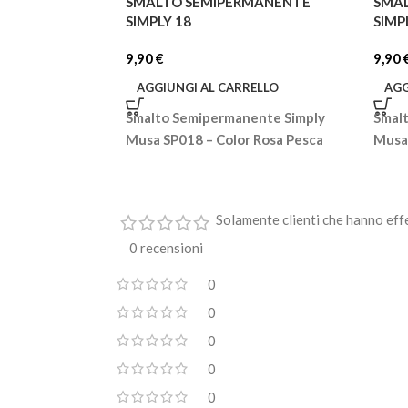
SMALTO SEMIPERMANENTE
SMA
SIMPLY 18
SIMP
9,90
€
9,90
AGGIUNGI AL CARRELLO
AGG
Smalto Semipermanente Simply
Smal
Musa SP018 – Color Rosa Pesca
Musa
Solamente clienti che hanno eff
0 recensioni
0
0
0
0
0