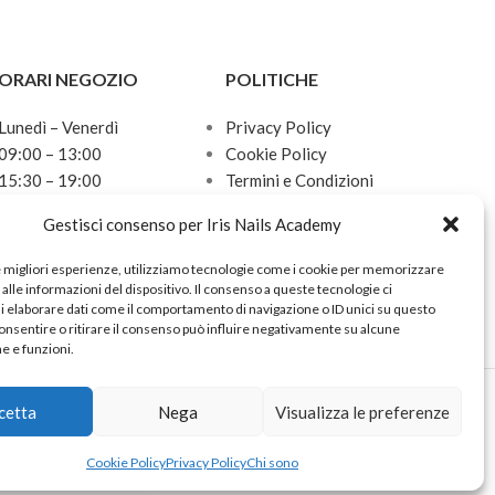
ORARI NEGOZIO
POLITICHE
Lunedì – Venerdì
Privacy Policy
09:00 – 13:00
Cookie Policy
15:30 – 19:00
Termini e Condizioni
Sabato
Politica sulle spedizioni
Gestisci consenso per Iris Nails Academy
10:00 – 13:00
Domenica
e migliori esperienze, utilizziamo tecnologie come i cookie per memorizzare
Chiuso
alle informazioni del dispositivo. Il consenso a queste tecnologie ci
i elaborare dati come il comportamento di navigazione o ID unici su questo
onsentire o ritirare il consenso può influire negativamente su alcune
he e funzioni.
cetta
Nega
Visualizza le preferenze
Cookie Policy
Privacy Policy
Chi sono