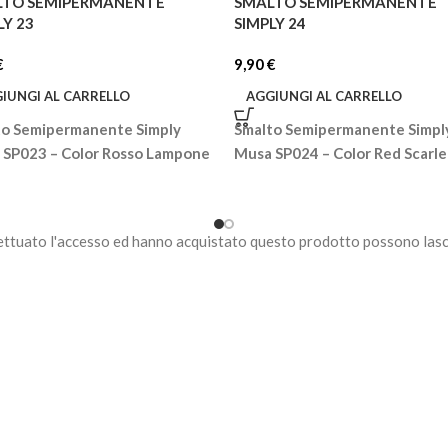
LTO SEMIPERMANENTE
SMALTO SEMIPERMANENTE
LY 23
SIMPLY 24
€
9,90
€
IUNGI AL CARRELLO
AGGIUNGI AL CARRELLO
to Semipermanente Simply
Smalto Semipermanente Simpl
 SP023 – Color Rosso Lampone
Musa SP024 – Color Red Scarle
ettuato l'accesso ed hanno acquistato questo prodotto possono lasc