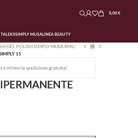
0,00
€
STALEKS
SIMPLY MUSA
LINEA BEAUTY
SH
/
GEL POLISH SIMPLY MUSA 8ML
/
IMPLY 15
o e ottieni la spedizione gratuita!
MIPERMANENTE