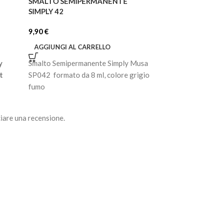
SMALTO SEMIPERMANENTE
SMALTO SEMIP
SIMPLY 42
SIMPLY 46
9,90
€
9,90
€
AGGIUNGI AL CARRELLO
AGGIUNGI AL C
y
Smalto Semipermanente Simply Musa
Smalto Semiperm
t
SP042 formato da 8 ml, colore grigio
SP046 formato da
fumo
pastello
iare una recensione.