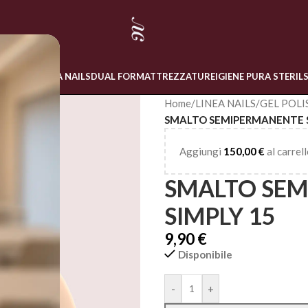
 ONLINE
LINEA NAILS
DUAL FORM
ATTREZZATURE
IGIENE PURA STERIL
Home
/
LINEA NAILS
/
GEL POLI
SMALTO SEMIPERMANENTE S
Aggiungi
150,00
€
al carrell
SMALTO SE
SIMPLY 15
9,90
€
Disponibile
Alternative:
-
+