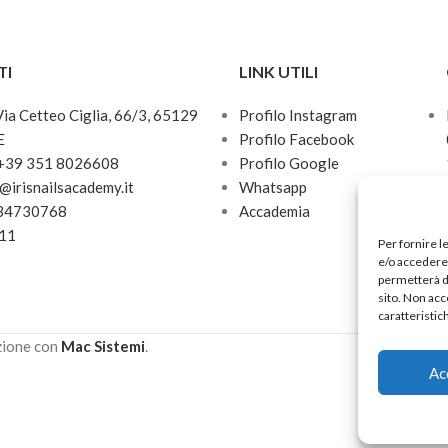
TI
LINK UTILI
 Via Cetteo Ciglia, 66/3, 65129
Profilo Instagram
E
Profilo Facebook
 +39 351 8026608
Profilo Google
o@irisnailsacademy.it
Whatsapp
034730768
Accademia
811
Per fornire l
e/o accedere 
permetterà d
sito. Non acc
caratteristic
zione con
Mac Sistemi
.
Ac