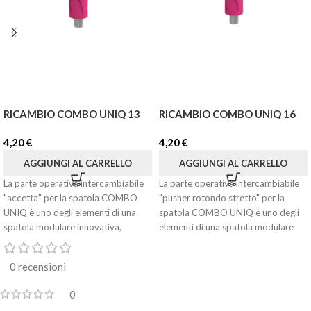
RICAMBIO COMBO UNIQ 13
RICAMBIO COMBO UNIQ 16
4,20
€
4,20
€
AGGIUNGI AL CARRELLO
AGGIUNGI AL CARRELLO
La parte operativa intercambiabile
La parte operativa intercambiabile
"accetta" per la spatola COMBO
"pusher rotondo stretto" per la
UNIQ è uno degli elementi di una
spatola COMBO UNIQ è uno degli
spatola modulare innovativa,
elementi di una spatola modulare
progettata per creare il tuo
innovativa, progettata per creare il
strumento universale. Scegli due
tuo strumento universale. Scegli due
0 recensioni
parti necessarie dalla vasta gamma
parti necessarie dalla vasta gamma
COMBO UNIQ e avvitale
COMBO UNIQ e avvitale
0
semplicemente al manico speciale.
semplicemente al manico speciale.