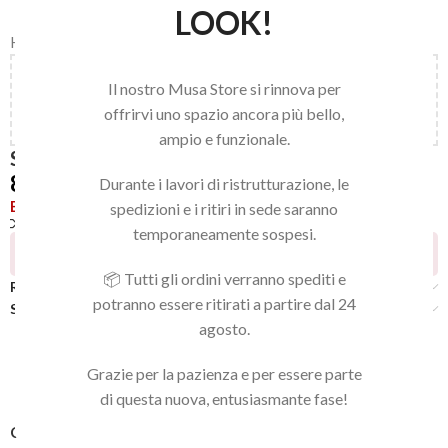
LOOK!
Home
/
STALEKS
/
SPATOLE E SPINGICUTICOLE
Aggiungi
150,00
€
al carrello e ottieni la spedizione
Il nostro Musa Store si rinnova per
gratuita!
offrirvi uno spazio ancora più bello,
ampio e funzionale.
SPATOLA PEDICURE
8,50
€
Durante i lavori di ristrutturazione, le
Esaurito
spedizioni e i ritiri in sede saranno
Confronta
Aggiungi alla lista dei desideri
temporaneamente sospesi.
7
Persone che guardano questo prodotto ora!
📦 Tutti gli ordini verranno spediti e
Recensioni (0)
potranno essere ritirati a partire dal 24
Spedizione
agosto.
Grazie per la pazienza e per essere parte
di questa nuova, entusiasmante fase!
COD:
4820121591852