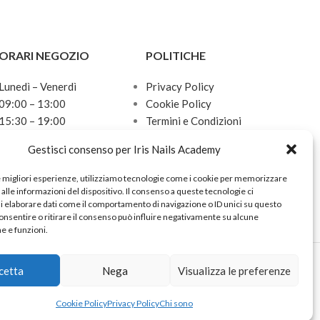
ORARI NEGOZIO
POLITICHE
Lunedì – Venerdì
Privacy Policy
09:00 – 13:00
Cookie Policy
15:30 – 19:00
Termini e Condizioni
Sabato
Politica sulle spedizioni
Gestisci consenso per Iris Nails Academy
10:00 – 13:00
Domenica
e migliori esperienze, utilizziamo tecnologie come i cookie per memorizzare
Chiuso
alle informazioni del dispositivo. Il consenso a queste tecnologie ci
i elaborare dati come il comportamento di navigazione o ID unici su questo
onsentire o ritirare il consenso può influire negativamente su alcune
he e funzioni.
cetta
Nega
Visualizza le preferenze
Cookie Policy
Privacy Policy
Chi sono