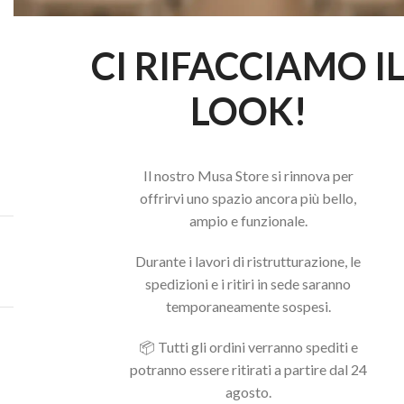
CI RIFACCIAMO I
LOOK!
Il nostro Musa Store si rinnova per
offrirvi uno spazio ancora più bello,
ampio e funzionale.
Acquista il pacchetto e risparmia
Durante i lavori di ristrutturazione, le
spedizioni e i ritiri in sede saranno
temporaneamente sospesi.
Potrebbero interessarti anche...
📦 Tutti gli ordini verranno spediti e
potranno essere ritirati a partire dal 24
agosto.