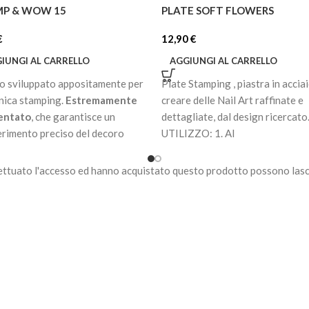
MP & WOW 15
PLATE SOFT FLOWERS
€
12,90
€
IUNGI AL CARRELLO
AGGIUNGI AL CARRELLO
o sviluppato appositamente per
Plate Stamping , piastra in accia
cnica stamping.
Estremamente
creare delle Nail Art raffinate e
entato
, che garantisce un
dettagliate, dal design ricercato
erimento preciso del decoro
UTILIZZO: 1. Al
piastra.
ettuato l'accesso ed hanno acquistato questo prodotto possono lasc
a bisogno di essere
erizzato in lampade uv / led.
a all’aria in pochi secondi.
nibile in 32 colorazioni.