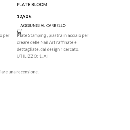
PLATE BLOOM
PLATE MINIMAL
12,90
€
12,90
€
AGGIUNGI AL CARRELLO
AGGIUNGI AL C
io per
Plate Stamping , piastra in acciaio per
Plate Stamping , p
creare delle Nail Art raffinate e
creare delle Nail 
.
dettagliate, dal design ricercato.
dettagliate, dal d
UTILIZZO: 1. Al
UTILIZZO: 1. Al
iare una recensione.