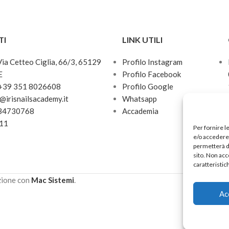
TI
LINK UTILI
 Via Cetteo Ciglia, 66/3, 65129
Profilo Instagram
E
Profilo Facebook
 +39 351 8026608
Profilo Google
o@irisnailsacademy.it
Whatsapp
034730768
Accademia
811
Per fornire l
e/o accedere 
permetterà d
sito. Non acc
caratteristic
zione con
Mac Sistemi
.
Ac