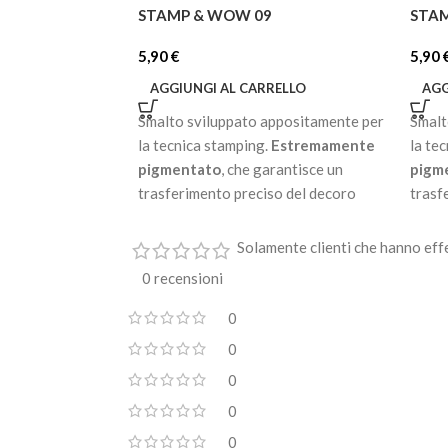
STAMP & WOW 09
STA
5,90
€
5,90
AGGIUNGI AL CARRELLO
AGG
Smalto sviluppato appositamente per
Smalt
la tecnica stamping.
Estremamente
la te
pigmentato
, che garantisce un
pigm
trasferimento preciso del decoro
trasf
dalla piastra.
dalla 
Solamente clienti che hanno eff
Non ha bisogno di essere
Non h
polimerizzato in lampade uv / led.
polim
0 recensioni
Asciuga all’aria in pochi secondi.
Asciug
0
Disponibile in 32 colorazioni.
Dispo
0
0
0
0