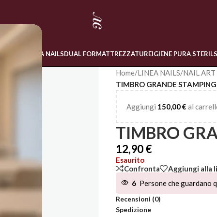
 ONLINE
LINEA NAILS
DUAL FORM
ATTREZZATURE
IGIENE PURA STERIL
Home
/
LINEA NAILS
/
NAIL ART
TIMBRO GRANDE STAMPING
Aggiungi
150,00
€
al carrell
TIMBRO GRA
12,90
€
Esaurito
Confronta
Aggiungi alla l
6
Persone che guardano q
Recensioni (0)
Spedizione