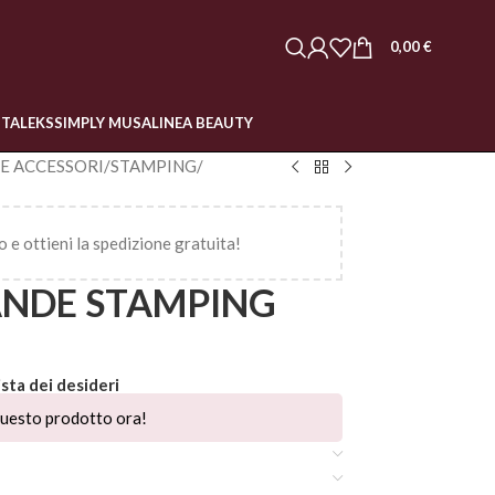
0,00
€
STALEKS
SIMPLY MUSA
LINEA BEAUTY
 E ACCESSORI
/
STAMPING
/
o e ottieni la spedizione gratuita!
NDE STAMPING
ista dei desideri
uesto prodotto ora!