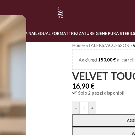
 ONLINE
LINEA NAILS
DUAL FORM
ATTREZZATURE
IGIENE PURA STERIL
Home
/
STALEKS
/
ACCESSORI
/
Aggiungi
150,00
€
al carrell
VELVET TOU
16,90
€
Solo 2 pezzi disponibili
Alternative:
-
+
AGG
A