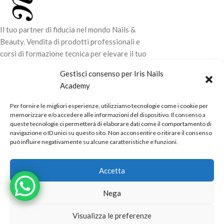
Il tuo partner di fiducia nel mondo Nails &
Beauty. Vendita di prodotti professionali e
corsi di formazione tecnica per elevare il tuo
stile e la tua professionalità.
Gestisci consenso per Iris Nails
Academy
CONTATTI
Per fornire le migliori esperienze, utilizziamo tecnologie come i cookie per
LINK UTILI
memorizzare e/o accedere alle informazioni del dispositivo. Il consenso a
queste tecnologie ci permetterà di elaborare dati come il comportamento di
ORARI NEGOZIO
navigazione o ID unici su questo sito. Non acconsentire o ritirare il consenso
può influire negativamente su alcune caratteristiche e funzioni.
POLITICHE
Powered by
Real.Pro.Web
copyright© 2026 in collaborazione con
Accetta
Mac Sistemi
.
Nega
Visualizza le preferenze