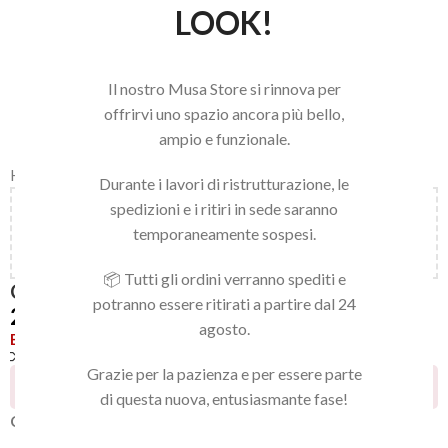
LOOK!
Il nostro Musa Store si rinnova per
offrirvi uno spazio ancora più bello,
ampio e funzionale.
Home
/
STALEKS
/
ACCESSORI
Durante i lavori di ristrutturazione, le
spedizioni e i ritiri in sede saranno
Aggiungi
150,00
€
al carrello e ottieni la spedizione
temporaneamente sospesi.
gratuita!
📦 Tutti gli ordini verranno spediti e
CALLUS REMOVER LIQUID
potranno essere ritirati a partire dal 24
21,90
€
agosto.
Esaurito
Confronta
Aggiungi alla lista dei desideri
Grazie per la pazienza e per essere parte
9
Persone che guardano questo prodotto ora!
di questa nuova, entusiasmante fase!
CALLUS REMOVER LIQUID