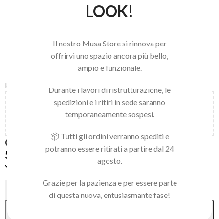
LOOK!
Il nostro Musa Store si rinnova per
offrirvi uno spazio ancora più bello,
ampio e funzionale.
Home
/
LINEA BEAUTY
/
CORPO
Durante i lavori di ristrutturazione, le
spedizioni e i ritiri in sede saranno
Aggiungi
150,00
€
al carrello e ottieni la spedizione
temporaneamente sospesi.
gratuita!
📦 Tutti gli ordini verranno spediti e
CREMA MANI 50ML
potranno essere ritirati a partire dal 24
5,90
€
agosto.
Disponibile
Grazie per la pazienza e per essere parte
Alternative:
-
+
di questa nuova, entusiasmante fase!
AGGIUNGI AL CARRELLO