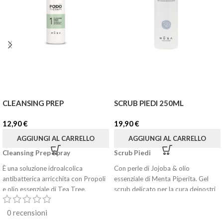
CLEANSING PREP
SCRUB PIEDI 250ML
12,90
€
19,90
€
AGGIUNGI AL CARRELLO
AGGIUNGI AL CARRELLO
Cleansing Prep Spray
Scrub Piedi
È una soluzione idroalcolica
Con perle di Jojoba & olio
antibatterica arricchita con Propoli
essenziale di Menta Piperita. Gel
e olio essenziale di Tea Tree,
scrub delicato per la cura deinostri
piedi. Formulazione fresca e leggera,
dalle proprietà antimicotiche e
ma al tempo stesso ricca ed
0 recensioni
antinfiammatorie, destinata alla
emolliente, graziealla presenza di oli