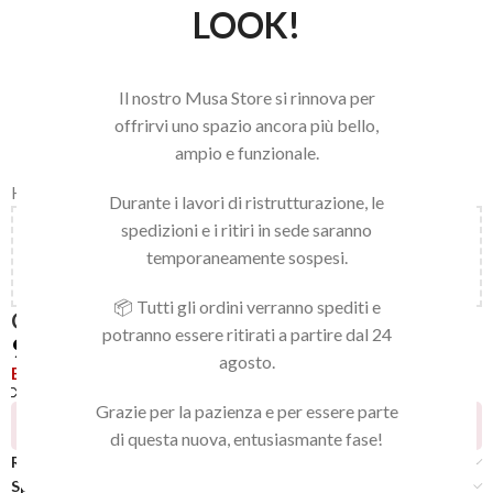
LOOK!
Il nostro Musa Store si rinnova per
offrirvi uno spazio ancora più bello,
ampio e funzionale.
Home
/
LINEA NAILS
/
NAIL ART E ACCESSORI
/
ART DECOR
Durante i lavori di ristrutturazione, le
spedizioni e i ritiri in sede saranno
Aggiungi
150,00
€
al carrello e ottieni la spedizione
temporaneamente sospesi.
gratuita!
📦 Tutti gli ordini verranno spediti e
CRYSTAL STONE MULTICOLOR MIX
potranno essere ritirati a partire dal 24
9,90
€
agosto.
Esaurito
Confronta
Aggiungi alla lista dei desideri
Grazie per la pazienza e per essere parte
10
Persone che guardano questo prodotto ora!
di questa nuova, entusiasmante fase!
Recensioni (0)
Spedizione