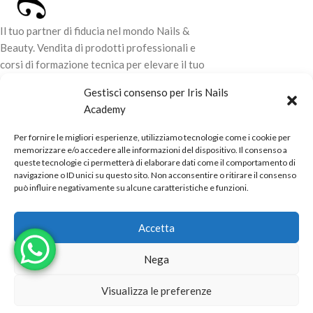
Il tuo partner di fiducia nel mondo Nails &
Beauty. Vendita di prodotti professionali e
corsi di formazione tecnica per elevare il tuo
stile e la tua professionalità.
Gestisci consenso per Iris Nails
Academy
CONTATTI
Per fornire le migliori esperienze, utilizziamo tecnologie come i cookie per
LINK UTILI
memorizzare e/o accedere alle informazioni del dispositivo. Il consenso a
queste tecnologie ci permetterà di elaborare dati come il comportamento di
ORARI NEGOZIO
navigazione o ID unici su questo sito. Non acconsentire o ritirare il consenso
può influire negativamente su alcune caratteristiche e funzioni.
POLITICHE
Powered by
Real.Pro.Web
copyright© 2026 in collaborazione con
Accetta
Mac Sistemi
.
Nega
Visualizza le preferenze
EAU DE PARFUM