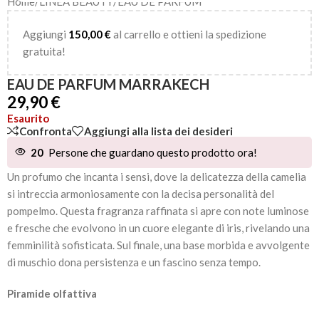
Home
/
LINEA BEAUTY
/
EAU DE PARFUM
Aggiungi
150,00
€
al carrello e ottieni la spedizione
gratuita!
EAU DE PARFUM MARRAKECH
29,90
€
Esaurito
Confronta
Aggiungi alla lista dei desideri
20
Persone che guardano questo prodotto ora!
Un profumo che incanta i sensi, dove la delicatezza della camelia
si intreccia armoniosamente con la decisa personalità del
pompelmo. Questa fragranza raffinata si apre con note luminose
e fresche che evolvono in un cuore elegante di iris, rivelando una
femminilità sofisticata. Sul finale, una base morbida e avvolgente
di muschio dona persistenza e un fascino senza tempo.
Piramide olfattiva