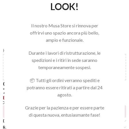
LOOK!
Il nostro Musa Store si rinnova per
offrirvi uno spazio ancora più bello,
ampio e funzionale.
Home
/
LINEA NAILS
/
GEL POLISH
/
GEL POLISH
Durante i lavori di ristrutturazione, le
spedizioni e i ritiri in sede saranno
Aggiungi
150,00
€
al carrello e ottieni la spedizione
temporaneamente sospesi.
gratuita!
📦 Tutti gli ordini verranno spediti e
GEL POLISH 035
potranno essere ritirati a partire dal 24
7,92
€
agosto.
Esaurito
Confronta
Aggiungi alla lista dei desideri
Grazie per la pazienza e per essere parte
5
Persone che guardano questo prodotto ora!
di questa nuova, entusiasmante fase!
Descrizione
Recensioni (0)