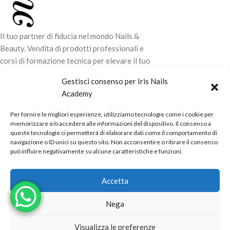
Il tuo partner di fiducia nel mondo Nails &
Beauty. Vendita di prodotti professionali e
corsi di formazione tecnica per elevare il tuo
stile e la tua professionalità.
Gestisci consenso per Iris Nails
Academy
CONTATTI
Per fornire le migliori esperienze, utilizziamo tecnologie come i cookie per
LINK UTILI
memorizzare e/o accedere alle informazioni del dispositivo. Il consenso a
queste tecnologie ci permetterà di elaborare dati come il comportamento di
ORARI NEGOZIO
navigazione o ID unici su questo sito. Non acconsentire o ritirare il consenso
può influire negativamente su alcune caratteristiche e funzioni.
POLITICHE
Powered by
Real.Pro.Web
copyright© 2026 in collaborazione con
Accetta
Mac Sistemi
.
Nega
Visualizza le preferenze