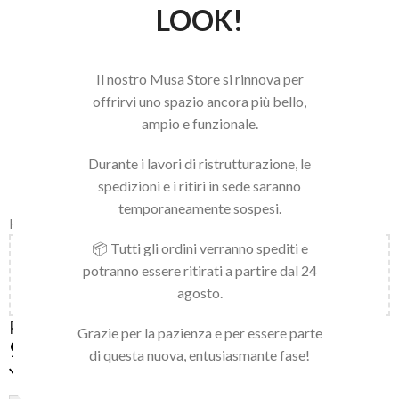
LOOK!
Il nostro Musa Store si rinnova per
offrirvi uno spazio ancora più bello,
ampio e funzionale.
Durante i lavori di ristrutturazione, le
spedizioni e i ritiri in sede saranno
temporaneamente sospesi.
Home
/
LINEA NAILS
/
GEL POLISH
/
PIGMENTIX 8ML
📦 Tutti gli ordini verranno spediti e
Aggiungi
150,00
€
al carrello e ottieni la spedizione
potranno essere ritirati a partire dal 24
gratuita!
agosto.
PIGMENTIX GEL POLISH – MOCHA 031
Grazie per la pazienza e per essere parte
9,90
€
di questa nuova, entusiasmante fase!
Disponibile