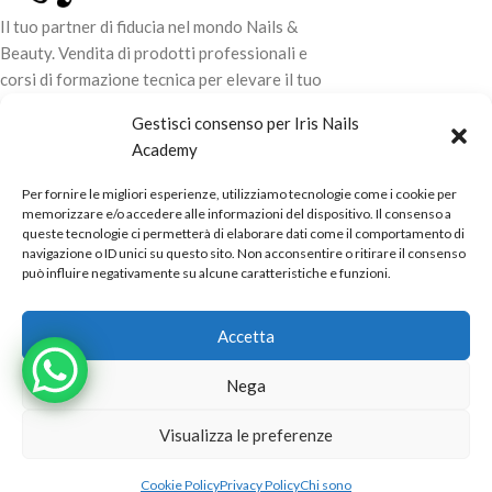
- Facilità di manutenzione
Il tuo partner di fiducia nel mondo Nails &
dell'attrezzo, grazie al rivetto
Beauty. Vendita di prodotti professionali e
rovesciato originale
corsi di formazione tecnica per elevare il tuo
- Resistenza alla corrosione
stile e la tua professionalità.
Gestisci consenso per Iris Nails
dell'utensile maggiorata, fornita
dalla lucidatura con pasta GOI
Academy
CONTATTI
- Impugnatura ondulato per una
Per fornire le migliori esperienze, utilizziamo tecnologie come i cookie per
LINK UTILI
tenuta precisa
memorizzare e/o accedere alle informazioni del dispositivo. Il consenso a
queste tecnologie ci permetterà di elaborare dati come il comportamento di
- Acciaio inossidabile AISI 420
ORARI NEGOZIO
navigazione o ID unici su questo sito. Non acconsentire o ritirare il consenso
può influire negativamente su alcune caratteristiche e funzioni.
POLITICHE
Powered by
Real.Pro.Web
copyright© 2026 in collaborazione con
Accetta
Mac Sistemi
.
Nega
Visualizza le preferenze
Alternative:
TRONCHESINA
AGG
Solo 1
PER UNGHIE
36,00
€
pezzi
INCARNITE
Cookie Policy
Privacy Policy
Chi sono