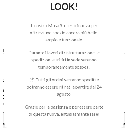
LOOK!
Il nostro Musa Store si rinnova per
offrirvi uno spazio ancora più bello,
ampio e funzionale.
Home
/
STALEKS
/
TRONCHESINE
Durante i lavori di ristrutturazione, le
spedizioni e i ritiri in sede saranno
Aggiungi
150,00
€
al carrello e ottieni la spedizione
temporaneamente sospesi.
gratuita!
📦 Tutti gli ordini verranno spediti e
TRONCHESINA PER UNGHIE INCARNITE
potranno essere ritirati a partire dal 24
61/16
agosto.
36,00
€
Solo 1 pezzi disponibili
Grazie per la pazienza e per essere parte
di questa nuova, entusiasmante fase!
Alternative:
AGGIUNGI AL CARRELLO