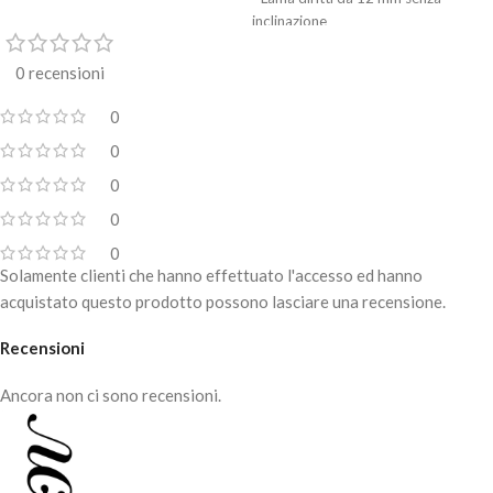
inclinazione
- Parte tagliente senza sporgenza
0 recensioni
- I tronchesi per unghie sono più
grandi rispetto alle tronchesine per
0
cuticole; Quelle grosse sono adatta
0
per unghie spesse e ruvide, mentre
quelli di dimensione medie e piccole
0
sono, come in questo caso, per
0
unghie morbide e sottili
0
- Rimozione accurata e
Solamente clienti che hanno effettuato l'accesso ed hanno
confortevole di unghie incarnite
acquistato questo prodotto possono lasciare una recensione.
- Più sicuro con punte arrotondate
Recensioni
- Movimento morbida e uniforme
grazie alla lucidatura accurata del
Ancora non ci sono recensioni.
giunto
- Affilatura professionale multilivello
eseguita manualmente da uno
specialista