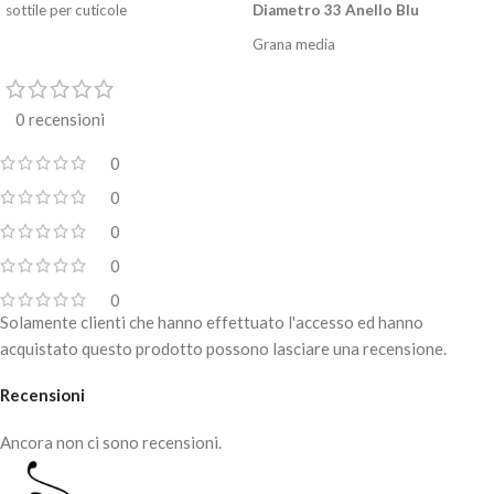
sottile per cuticole
Diametro 33 Anello Blu
Grana media
E' una punta per fresa di forma
sferica resistente e di altissima
0 recensioni
qualità. Indispensabile per levigare e
rimuovere le cuticole. Consente un
0
lavoro preciso e accurato.
Essenziale nella realizzazione
0
della
dry manicure
.
0
Disinfettabile e sterilizzabile.
0
Attacco universale che si adatta alla
0
maggior parte delle frese.
Solamente clienti che hanno effettuato l'accesso ed hanno
Per uso professionale.
acquistato questo prodotto possono lasciare una recensione.
Recensioni
Ancora non ci sono recensioni.