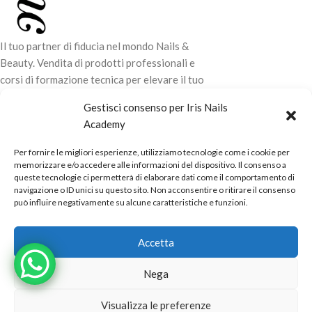
Il tuo partner di fiducia nel mondo Nails &
Beauty. Vendita di prodotti professionali e
corsi di formazione tecnica per elevare il tuo
stile e la tua professionalità.
Gestisci consenso per Iris Nails
Academy
CONTATTI
Per fornire le migliori esperienze, utilizziamo tecnologie come i cookie per
LINK UTILI
memorizzare e/o accedere alle informazioni del dispositivo. Il consenso a
queste tecnologie ci permetterà di elaborare dati come il comportamento di
ORARI NEGOZIO
navigazione o ID unici su questo sito. Non acconsentire o ritirare il consenso
può influire negativamente su alcune caratteristiche e funzioni.
POLITICHE
Powered by
Real.Pro.Web
copyright© 2026 in collaborazione con
Accetta
Mac Sistemi
.
Nega
Visualizza le preferenze
Alternative: