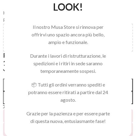
LOOK!
Home
/
LINEA NAILS
/
PUNTE FRESA E STRUMENTI
/
PUNTE PER FRESA
Il nostro Musa Store si rinnova per
Aggiungi
150,00
€
al carrello e ottieni la spedizione
offrirvi uno spazio ancora più bello,
gratuita!
ampio e funzionale.
PUNTA PSMONTZREV
Durante i lavori di ristrutturazione, le
19,90
€
spedizioni e i ritiri in sede saranno
Solo 1 pezzi disponibili
temporaneamente sospesi.
Alternative:
📦 Tutti gli ordini verranno spediti e
AGGIUNGI AL CARRELLO
potranno essere ritirati a partire dal 24
ACQUISTA SUBITO
agosto.
Confronta
Aggiungi alla lista dei desideri
Grazie per la pazienza e per essere parte
5
Persone che guardano questo prodotto ora!
di questa nuova, entusiasmante fase!
13
Prodotti venduti negli ultimi 2 giorni