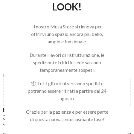
LOOK!
Il nostro Musa Store si rinnova per
offrirvi uno spazio ancora più bello,
ampio e funzionale.
Durante i lavori di ristrutturazione, le
spedizioni e i ritiri in sede saranno
temporaneamente sospesi.
Home
/
LINEA NAILS
/
GEL IN BOCCETTA
📦 Tutti gli ordini verranno spediti e
Aggiungi
150,00
€
al carrello e ottieni la spedizione
potranno essere ritirati a partire dal 24
gratuita!
agosto.
ECORICARICA HARD GEL NUDE 25ML
Grazie per la pazienza e per essere parte
39,90
€
di questa nuova, entusiasmante fase!
Solo 1 pezzi disponibili